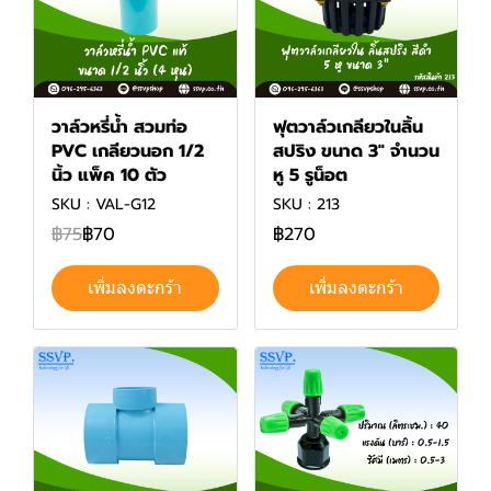
วาล์วหรี่น้ำ สวมท่อ
ฟุตวาล์วเกลียวในลิ้น
PVC เกลียวนอก 1/2
สปริง ขนาด 3" จำนวน
นิ้ว แพ็ค 10 ตัว
หู 5 รูน็อต
SKU : VAL-G12
SKU : 213
฿75
฿70
฿270
เพิ่มลงตะกร้า
เพิ่มลงตะกร้า