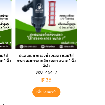
บบไส้
สแตนเนอร์กรองน้ำเกษตร แบบไส้
 1 นิ้ว
กรองตะแกรง เกลียวนอก ขนาด 1 นิ้ว
สีดำ
SKU : 454-7
฿135
เพิ่มลงตะกร้า