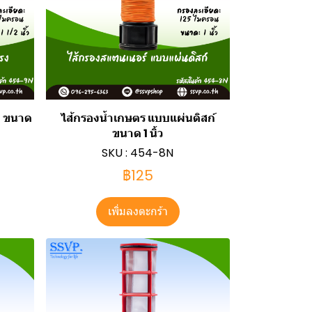
ง ขนาด
ไส้กรองน้ำเกษตร แบบแผ่นดิสก์
ขนาด 1 นิ้ว
SKU : 454-8N
฿125
เพิ่มลงตะกร้า