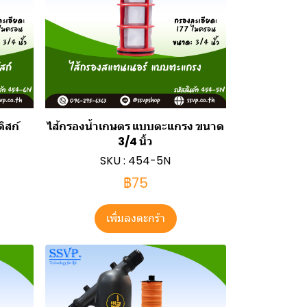
ิสก์
ไส้กรองน้ำเกษตร แบบตะแกรง ขนาด
3/4 นิ้ว
SKU : 454-5N
฿75
เพิ่มลงตะกร้า