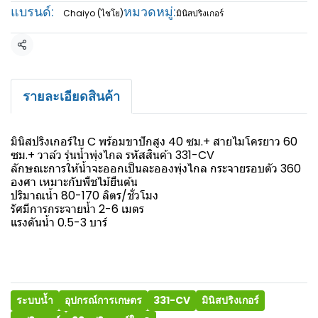
แบรนด์:
หมวดหมู่:
Chaiyo (ไชโย)
มินิสปริงเกอร์
แชร์
รายละเอียดสินค้า
มินิสปริงเกอร์ใบ C พร้อมขาปักสูง 40 ซม.+ สายไมโครยาว 60
ซม.+ วาล์ว รุ่นน้ำพุ่งไกล รหัสสินค้า 331-CV
ลักษณะการให้น้ำจะออกเป็นละอองพุ่งไกล กระจายรอบตัว 360
องศา เหมาะกับพืชไม้ยืนต้น
ปริมาณน้ำ 80-170 ลิตร/ชั่วโมง
รัศมีการกระจายน้ำ 2-6 เมตร
แรงดันน้ำ 0.5-3 บาร์
ระบบน้ำ
อุปกรณ์การเกษตร
331-CV
มินิสปริงเกอร์