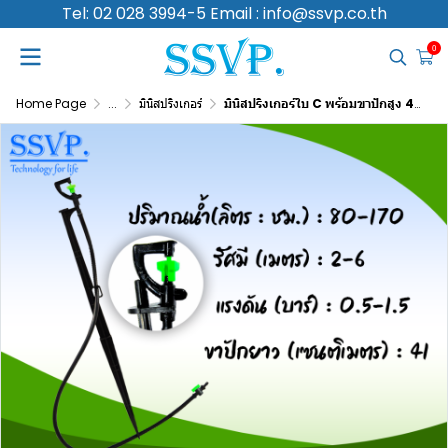
Tel: 02 028 3994-5 Email : info@ssvp.co.th
0
Home Page
...
มินิสปริงเกอร์
มินิสปริงเกอร์ใบ C พร้อมขาปักสูง 40 ซม.+ สายไมโครยาว 60 ซม.+ วาล์ว รุ่นน้ำพุ่งไกล รหัสสินค้า 331-CV บรรจุ 10 ตัว