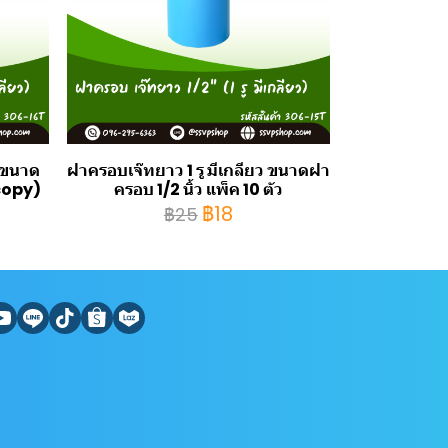
ว ขนาด
ฝาครอบเจ๊ทยาว 1 รู มีเกลียว ขนาดฝา
(copy)
ครอบ 1/2 นิ้ว แพ็ค 10 ตัว
฿18
฿25