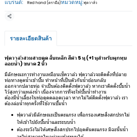
แบรนด์:
หมวดหมู่:
Red hand (ตรามือ)
ฟุตวาล์ว
แชร์
รายละเอียดสินค้า
ฟุตวาล์วสวมสายดูด ลิ้นเหล็ก สีดำ 5 หู (+1 หูสำหรับผูกทุน
ลอยน้ำ) ขนาด 2 นิ้ว
มีลักษณะการทำงานเหมือนเช็ควาล์ว ฟุตวาล์วจะติดตั้งที่ปลาย
ท่อทางดูดน้ำเข้าปั๊ม ทำหน้าที่เป็นตัวกันน้ำย้อนกลับ
ออกจากปลายท่อ จำเป็นต้องติดตั้งฟุตวาล์ว หากเราติดตั้งปั๊มน้ำ
ไว้สูงกว่าแหล่งน้ำ เนื่องจากการที่จะให้ปั๊มน้ำทำงาน
ต้องมีน้ำเลี้ยงในท่อดูดตลอดเวลา หากไม่ได้ติดตั้งฟุตวาล์ว เรา
ต้องล่อน้ำทุกครั้งที่ใช้งานปั๊มน้ำ
ฟุตวาล์วมีลักษณะเป็นตะแกรง เพื่อกรองเศษสิ่งสกปรกไม่
ให้เข้าไปยังปั๊มน้ำและระบบน้ำ
ต้องระวังไม่ให้เศษสิ่งสกปรกไปอุดตันตะแกรง มิฉะนั้นน้ำ
จะไม่สามารถไหลผ่านเข้าระบบได้