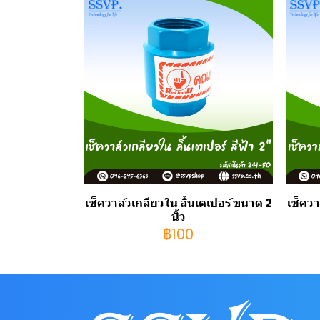
เช็ควาล์วเกลียวใน ลิ้นเตเปอร์ ขนาด 2
เช็ควา
นิ้ว
฿100