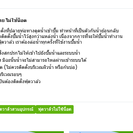
ทย ไม่ใช้น็อต
งที่ปลายท่อทางดูดน้ำเข้าปั๊ม ทำหน้าที่เป็นตัวกันน้ำย้อนกลับ
ตั้งปั๊มน้ำไว้สูงกว่าแหล่งน้ำ เนื่องจากการที่จะให้ปั๊มน้ำทำงาน
วาล์ว เราต้องล่อน้ำทุกครั้งที่ใช้งานปั๊มน้ำ
่งสกปรกไม่ให้เข้าไปยังปั๊มน้ำและระบบน้ำ
 มิฉะนั้นน้ำจะไม่สามารถไหลผ่านเข้าระบบได้
ด (ไม่ควรติดตั้งบริเวณผิวน้ำ หรือก้นบ่อ)
ู่บริเวณรอบๆ
ป้นต้องติดตั้งฟุตวาล์ว
ุตวาล์วสวมอุปกรณ์
ฟุตวาล์วไม่ใช้น็อต