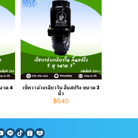
ขนาด 4
เช็ควาล์วเกลียวใน ลิ้นสปริง ขนาด 3
นิ้ว
฿540