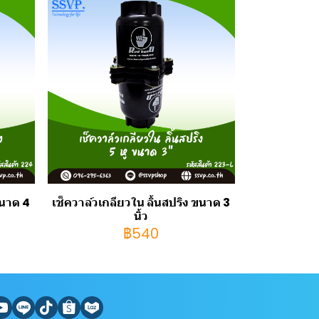
ขนาด 4
เช็ควาล์วเกลียวใน ลิ้นสปริง ขนาด 3
นิ้ว
฿540