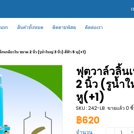
เ
าแรก
สินค้าทั้งหมด
ติดตามพัสดุ
ติดต่อเรา
ล็กเกลียวใน ขนาด 2 นิ้ว (รูน้ำใหญ่ 3 นิ้ว) สีฟ้า 5 หู(+1)
ฟุตวาล์วลิ้
2 นิ้ว (รูน้ำใ
หู(+1)
SKU : 242-LB
ขายแล้ว 0 ชิ
฿620
จำนวน