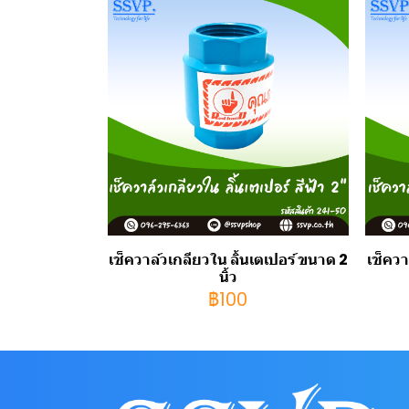
เช็ควาล์วเกลียวใน ลิ้นเตเปอร์ ขนาด 2
เช็ควา
นิ้ว
฿100