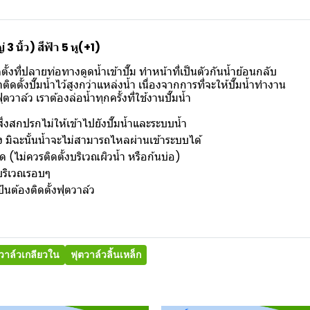
3 นิ้ว) สีฟ้า 5 หู(+1)
งที่ปลายท่อทางดูดน้ำเข้าปั๊ม ทำหน้าที่เป็นตัวกันน้ำย้อนกลับ
ตั้งปั๊มน้ำไว้สูงกว่าแหล่งน้ำ เนื่องจากการที่จะให้ปั๊มน้ำทำงาน
วาล์ว เราต้องล่อน้ำทุกครั้งที่ใช้งานปั๊มน้ำ
่งสกปรกไม่ให้เข้าไปยังปั๊มน้ำและระบบน้ำ
 มิฉะนั้นน้ำจะไม่สามารถไหลผ่านเข้าระบบได้
ด (ไม่ควรติดตั้งบริเวณผิวน้ำ หรือก้นบ่อ)
ู่บริเวณรอบๆ
ป้นต้องติดตั้งฟุตวาล์ว
วาล์วเกลียวใน
ฟุตวาล์วลิ้นเหล็ก