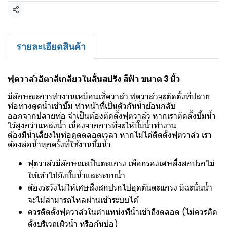
แชร์
รายละเอียดสินค้า
ฟุตวาล์วอิตาลีเกลียวในลิ้นสปริง สีฟ้า ขนาด 3 นิ้ว
มีลักษณะการทำงานเหมือนเช็ควาล์ว ฟุตวาล์วจะติดตั้งที่ปลาย
ท่อทางดูดน้ำเข้าปั๊ม ทำหน้าที่เป็นตัวกันน้ำย้อนกลับ
ออกจากปลายท่อ จำเป็นต้องติดตั้งฟุตวาล์ว หากเราติดตั้งปั๊มน้ำ
ไว้สูงกว่าแหล่งน้ำ เนื่องจากการที่จะให้ปั๊มน้ำทำงาน
ต้องมีน้ำเลี้ยงในท่อดูดตลอดเวลา หากไม่ได้ติดตั้งฟุตวาล์ว เรา
ต้องล่อน้ำทุกครั้งที่ใช้งานปั๊มน้ำ
ฟุตวาล์วมีลักษณะเป็นตะแกรง เพื่อกรองเศษสิ่งสกปรกไม่
ให้เข้าไปยังปั๊มน้ำและระบบน้ำ
ต้องระวังไม่ให้เศษสิ่งสกปรกไปอุดตันตะแกรง มิฉะนั้นน้ำ
จะไม่สามารถไหลผ่านเข้าระบบได้
ควรติดตั้งฟุตวาล์วในตำแหน่งที่น้ำเข้าถึงตลอด (ไม่ควรติด
ตั้งบริเวณผิวน้ำ หรือก้นบ่อ)