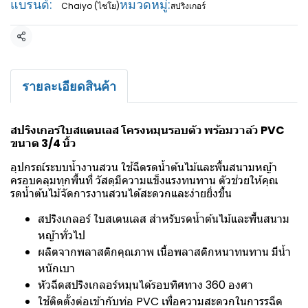
แบรนด์:
หมวดหมู่:
Chaiyo (ไชโย)
สปริงเกอร์
แชร์
รายละเอียดสินค้า
สปริงเกอร์ใบสแตนเลส โครงหมุนรอบตัว พร้อมวาล์ว PVC
ขนาด 3/4 นิ้ว
อุปกรณ์ระบบน้ำงานสวน ใช้ฉีดรดน้ำต้นไม้และพื้นสนามหญ้า
ครอบคลุมทุกพื้นที่ วัสดุมีความแข็งแรงทนทาน ตัวช่วยให้คุณ
รดน้ำต้นไม้จัดการงานสวนได้สะดวกและง่ายยิ่งขึ้น
สปริงเกลอร์ ใบสเตนเลส สำหรับรดน้ำต้นไม้และพื้นสนาม
หญ้าทั่วไป
ผลิตจากพลาสติกคุณภาพ เนื้อพลาสติกหนาทนทาน มีน้ำ
หนักเบา
หัวฉีดสปริงเกลอร์หมุนได้รอบทิศทาง 360 องศา
ใช้ติดตั้งต่อเข้ากับท่อ PVC เพื่อความสะดวกในการรฉีด