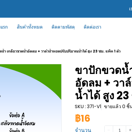
เ
าแรก
สินค้าทั้งหมด
ติดตามพัสดุ
ติดต่อเรา
น้ำ เกลียวขวดน้ำอัดลม + วาล์วน้ำหยดปรับปริมาณน้ำได้ สูง 23 ซม. แพ็ค 1 ตัว
ขาปักขวดน้ำ
อัดลม + วาล
น้ำได้ สูง 23
SKU : 371-V1
ขายแล้ว 0 ชิ้
฿16
จำนวน