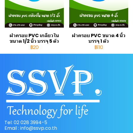
ฝาครอบ PVC เกลียวใน
ฝาครอบ PVC ขนาด 4 นิ้ว
ขนาด 1/2 นิ้ว บรรจุ 5 ตัว
บรรจุ 1 ตัว
฿20
฿110
Tel: 02 028 3994-5
Email : info@ssvp.co.th