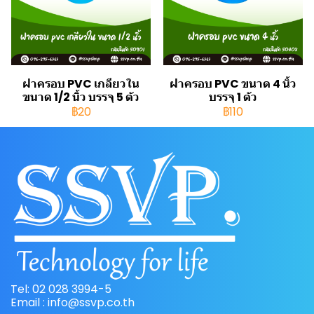
ฝาครอบ PVC เกลียวใน
ฝาครอบ PVC ขนาด 4 นิ้ว
ขนาด 1/2 นิ้ว บรรจุ 5 ตัว
บรรจุ 1 ตัว
฿20
฿110
Tel: 02 028 3994-5
Email : info@ssvp.co.th