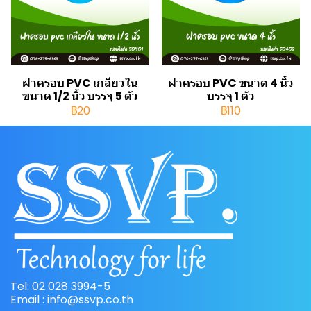
ฝาครอบ PVC เกลียวใน
ฝาครอบ PVC ขนาด 4 นิ้ว
ขนาด 1/2 นิ้ว บรรจุ 5 ตัว
บรรจุ 1 ตัว
฿20
฿110
Tel: 02 028 3994-5
Email : info@ssvp.co.th