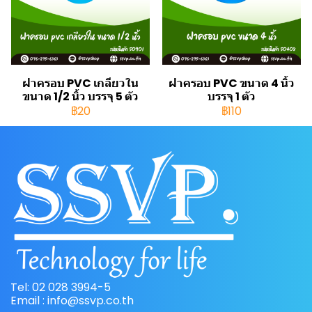
ฝาครอบ PVC เกลียวใน
ฝาครอบ PVC ขนาด 4 นิ้ว
ขนาด 1/2 นิ้ว บรรจุ 5 ตัว
บรรจุ 1 ตัว
฿20
฿110
Tel: 02 028 3994-5
Email : info@ssvp.co.th