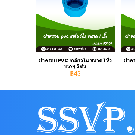
ฝาครอบ PVC เกลียวใน ขนาด 1 นิ้ว
ฝาคร
บรรจุ 5 ตัว
฿43