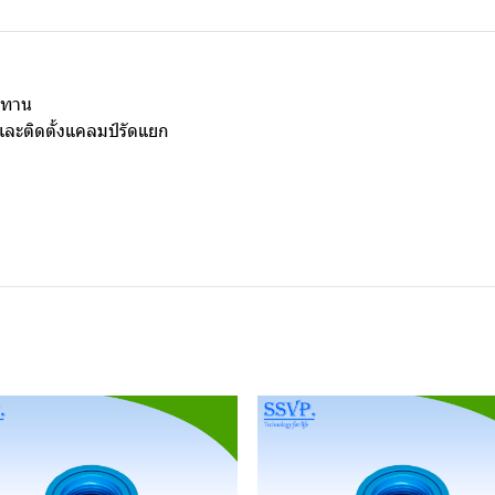
นทาน
 และติดตั้งแคลมป์รัดแยก