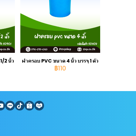
2 นิ้ว
ฝาครอบ PVC ขนาด 4 นิ้ว บรรจุ 1 ตัว
฿110