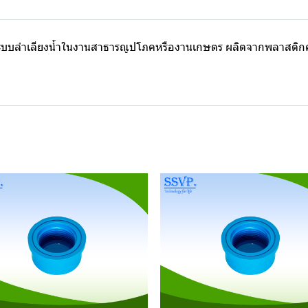
ระบบลำเลียงน้ำในงานสาธารณูปโภคหรืองานเกษตร ผลิตจากพลาสติก