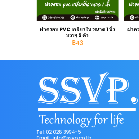
ฝาครอบ PVC เกลียวใน ขนาด 1 นิ้ว
ฝาคร
บรรจุ 5 ตัว
฿43
Tel: 02 028 3994-5
Email : info@ssvp.co.th