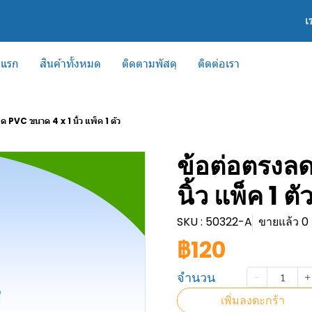
เ
าแรก
สินค้าทั้งหมด
ติดตามพัสดุ
ติดต่อเรา
ด PVC ขนาด 4 x 1 นิ้ว แพ็ค 1 ตัว
ข้อต่อตรงล
นิ้ว แพ็ค 1 ตั
SKU : 50322-A
ขายแล้ว 0 ช
฿120
จำนวน
เพิ่มลงตะกร้า