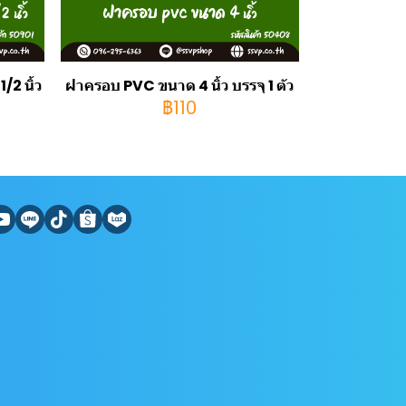
2 นิ้ว
ฝาครอบ PVC ขนาด 4 นิ้ว บรรจุ 1 ตัว
฿110