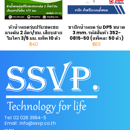
หัวน้ำหยดรุ่นปรับชดเชย
ขาปักน้ำหยด รุ่น DP5 ขนาด
แรงดัน 2 ลิตร/ชม. เสียบสาย
3 mm. รหัสสินค้า 352-
ไมโคร 3/5 มม. แพ็ค 10 ตัว
0815-50 (แพ็คละ 50 ตัว)
฿40
฿85
Tel: 02 028 3994-5
Email : info@ssvp.co.th