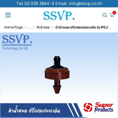
Tel: 02 028 3994-5 Email : info@ssvp.co.th
0
Home Page
...
หัวน้ำหยด
หัวน้ำหยด ปรับชดเชยแรงดัน รุ่น PCJ 2 อัตราการจ่ายน้ำ 2 L/H รหัสสินค้า 505-001030-50 (แพ็คละ 50 ตัว)