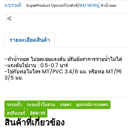
แบรนด์:
หมวดหมู่:
SuperProduct (ซุปเปอร์โปรดักซ์)
หัวน้ำหยด
แชร์
รายละเอียดสินค้า
-หัวน้ำหยด ไม่ชดเชยแรงดัน ปรับอัตราการจ่ายน้ำไม่ได้
-แรงดันใช้งาน : 0.5-0.7 บาร์
-ใช้กับท่อไมโคร MT/PVC 3.4/6 มม. หรือท่อ MT/PE
3/5 มม.
ระบบน้ำ
ระบบน้ำในสวน
เกษตร
อุปกรณ์การเกษตร
สปริงเกอร์
300-V1
สินค้าที่เกี่ยวข้อง