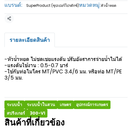
แบรนด์:
หมวดหมู่:
SuperProduct (ซุปเปอร์โปรดักซ์)
หัวน้ำหยด
แชร์
รายละเอียดสินค้า
-หัวน้ำหยด ไม่ชดเชยแรงดัน ปรับอัตราการจ่ายน้ำไม่ได้
-แรงดันใช้งาน : 0.5-0.7 บาร์
-ใช้กับท่อไมโคร MT/PVC 3.4/6 มม. หรือท่อ MT/PE
3/5 มม.
ระบบน้ำ
ระบบน้ำในสวน
เกษตร
อุปกรณ์การเกษตร
สปริงเกอร์
300-V1
สินค้าที่เกี่ยวข้อง