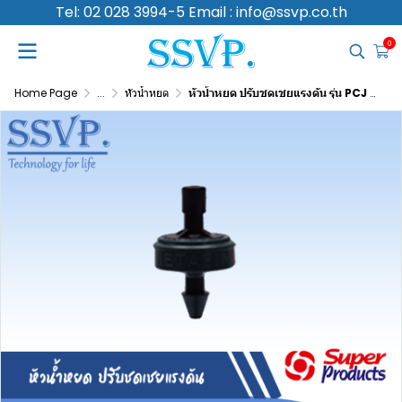
Tel: 02 028 3994-5 Email : info@ssvp.co.th
0
Home Page
...
หัวน้ำหยด
หัวน้ำหยด ปรับชดเชยแรงดัน รุ่น PCJ 8 อัตราการจ่ายน้ำ 8 L/H รหัสสินค้า 505-001500-50 (แพ็คละ 50 ตัว)