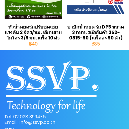
หัวน้ำหยดรุ่นปรับชดเชย
ขาปักน้ำหยด รุ่น DP5 ขนาด
แรงดัน 2 ลิตร/ชม. เสียบสาย
3 mm. รหัสสินค้า 352-
ไมโคร 3/5 มม. แพ็ค 10 ตัว
0815-50 (แพ็คละ 50 ตัว)
฿40
฿85
Tel: 02 028 3994-5
Email : info@ssvp.co.th