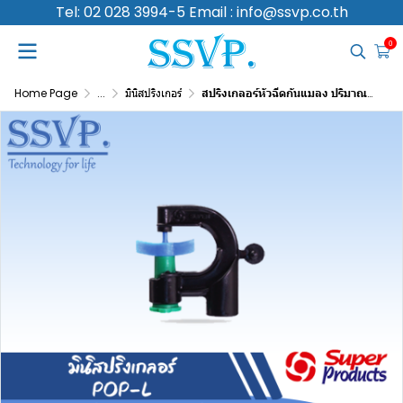
Tel: 02 028 3994-5 Email : info@ssvp.co.th
0
Home Page
...
มินิสปริงเกอร์
สปริงเกลอร์หัวฉีดกันแมลง ปริมาณน้ำ 100 (L/H) รัศมี 2.0-3.0 เมตร รุ่น POP-L รหัสสินค้า 351-011100-10 (แพ็ค 10 ตัว)