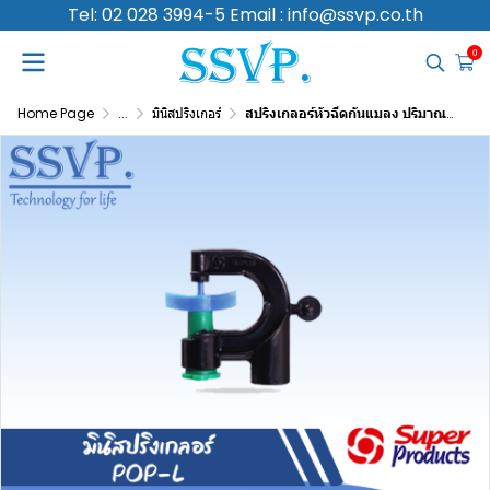
Tel: 02 028 3994-5 Email : info@ssvp.co.th
0
Home Page
...
มินิสปริงเกอร์
สปริงเกลอร์หัวฉีดกันแมลง ปริมาณน้ำ 180 (L/H) รัศมี 2.0-3.0 เมตร รุ่น POP-L รหัสสินค้า 351-011180-10 (แพ็ค 10 ตัว)