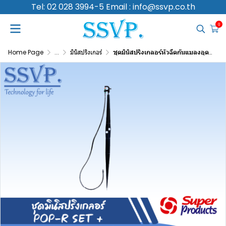
Tel: 02 028 3994-5 Email : info@ssvp.co.th
0
Home Page
...
มินิสปริงเกอร์
ชุดมินิสปริงเกลอร์หัวฉีดกันแมลงอุดตัน สูง 60 ซม. ปริมาณน้ำ 50 (L/H) รุ่น POP-R SET+ รหัส 351-117050-10 (แพ็ค 10 ชุด)