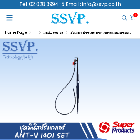
Tel: 02 028 3994-5 Email : info@ssvp.co.th
0
Home Page
...
มินิสปริงเกอร์
ชุดมินิสปริงเกลอร์หัวฉีดกันแมลงอุดตัน ปริมาณน้ำ 50 (L/H) สูง 40 ซม. รุ่น ANT-V 1401 SET รหัส 351-1412050-10 บรรจุ 10 ชุด