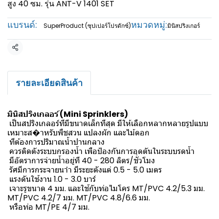
สูง 40 ซม. รุ่น ANT-V 1401 SET
แบรนด์:
หมวดหมู่:
SuperProduct (ซุปเปอร์โปรดักซ์)
มินิสปริงเกอร์
แชร์
รายละเอียดสินค้า
มินิสปริงเกลอร์ (Mini Sprinklers)
เป็นสปริงเกลอร์ทีมีขนาดเล็กทีสุด มีให้เลือกหลากหลายรูปแบบ
เหมาะส�าหรับพืชสวน แปลงผัก และไม้ดอก
ทีต้องการปริมาณน้ำปานกลาง
ควรติดตังระบบกรองน้ำ เพือป้องกันการอุดตันในระบบรดน้ำ
มีอัตราการจ่ายน้ำอยู่ที 40 - 280 ลิตร/ชัวโมง
รัศมีการกระจายนาำ มีระยะตังแต่ 0.5 - 5.0 เมตร
แรงดันใช้งาน 1.0 - 3.0 บาร์
เจาะรูขนาด 4 มม. และใช้กับท่อไมโคร MT/PVC 4.2/5.3 มม.
MT/PVC 4.2/7 มม. MT/PVC 4.8/6.6 มม.
หรือท่อ MT/PE 4/7 มม.