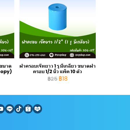
ว ขนาด
ฝาครอบเจ๊ทยาว 1 รู มีเกลียว ขนาดฝา
(copy)
ครอบ 1/2 นิ้ว แพ็ค 10 ตัว
฿18
฿25