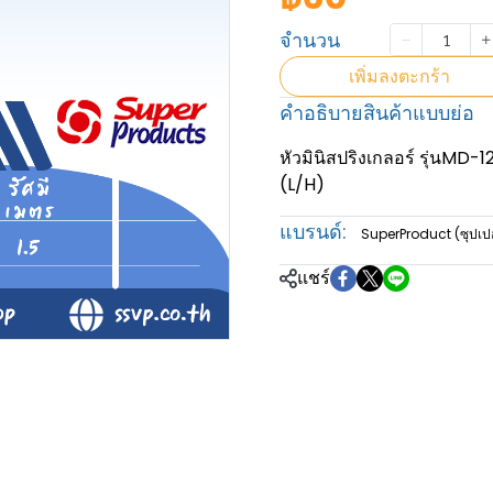
จำนวน
เพิ่มลงตะกร้า
คำอธิบายสินค้าแบบย่อ
หัวมินิสปริงเกลอร์ รุ่นMD-
(L/H)
แบรนด์:
SuperProduct (ซุปเปอ
แชร์