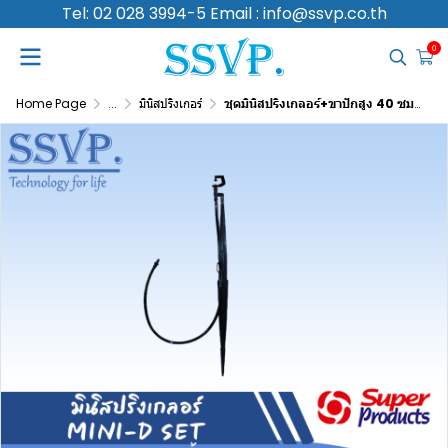
Tel: 02 028 3994-5 Email : info@ssvp.co.th
0
Home Page
...
มินิสปริงเกอร์
ชุดมินิสปริงเกลอร์+ขาปักสูง 40 ซม. รุ่น MINI-D SET ปริมาณน้ำ 170 (L/H) รัศมี 0.5-1.0 เมตร รหัส 351-03170-10 บรรจุ 10 ชุด