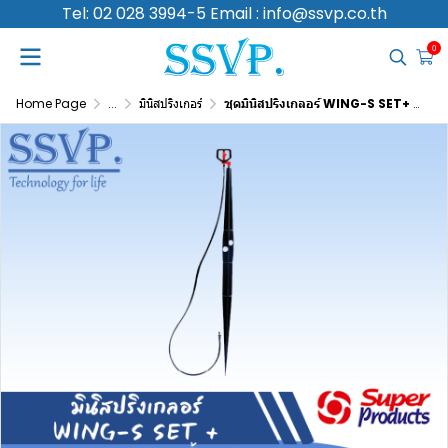
Tel: 02 028 3994-5 Email : info@ssvp.co.th
0
Home Page
...
มินิสปริงเกอร์
ชุดมินิสปริงเกลอร์ WING-S SET+ รหัสสินค้า 351-48180-10 (แพ็ค 10 ชุด)