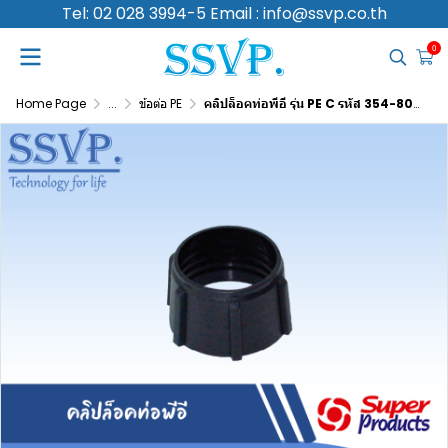
Tel: 02 028 3994-5 Email : info@ssvp.co.th
0
Home Page
...
ข้อต่อ PE
คลิปล็อคท่อพีอี รุ่น PE C รหัส 354-8016-10 ขนาด 16 มม. (แพ็ค 50 ตัว)