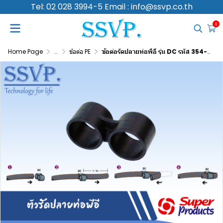
Tel: 02 028 3994-5 Email : info@ssvp.co.th
0
Home Page
...
ข้อต่อ PE
ข้อต่อรัดปลายท่อพีอี รุ่น DC รหัส 354-1116-10 ขนาด 16 มม.(แพ็ค10 ตัว)