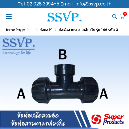
Tel: 02 028 3994-5 Email : info@ssvp.co.th
0
Home Page
...
ข้อต่อ PE
ข้อต่อสามทาง เกลียวใน รุ่น 146 รหัส 356-14675212 ขนาด A 75 มม. B 2 1/2" แรงดันใช้งานสูงสุด 8 บาร์ (แพ็ค 1 ตัว)