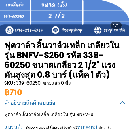
1/1
ฟุตวาล์ว ลิ้นวาล์วเหล็ก เกลียวใน
รุ่น BNFV-S250 รหัส 339-
60250 ขนาดเกลียว 2 1/2" แรง
ดันสูงสุด 0.8 บาร์ (แพ็ค 1 ตัว)
SKU : 339-60250
ขายแล้ว 0 ชิ้น
฿710
คำอธิบายสินค้าแบบย่อ
ฟุตวาล์ว ลิ้นวาล์วเหล็ก เกลียวใน รุ่น BNFV-S
แบรนด์:
หมวดหมู่:
SuperProduct (ซุปเปอร์โปรดักซ์)
ฟุตวาล์ว