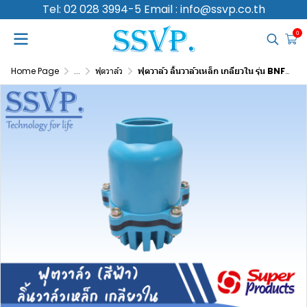
Tel: 02 028 3994-5 Email : info@ssvp.co.th
0
Home Page
...
ฟุตวาล์ว
ฟุตวาล์ว ลิ้นวาล์วเหล็ก เกลียวใน รุ่น BNFV-S250 รหัส 339-60250 ขนาดเกลียว 2 1/2" แรงดันสูงสุด 0.8 บาร์ (แพ็ค 1 ตัว)