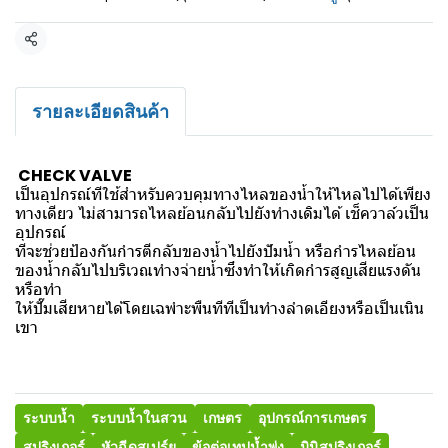
แชร์
รายละเอียดสินค้า
CHECK VALVE
เป็นอุปกรณ์ทีใช้สำหรับควบคุมทางไหลของน้ำให้ไหลไปได้เพียง
ทางเดียว ไม่สามารถไหลย้อนกลับไปยังทำงเดิมได้ เช็ควาล์วเป็น
อุปกรณ์
ทีจะช่วยป้องกันกำรตีกลับของน้ำไปยังปัมน้ำ หรือกำรไหลย้อน
ของน้ำกลับไปบริเวณทำงจ่ายน้ำซึงทำให้เกิดกำรสูญเสียแรงดัน
หรือทำ
ให้ปั๊มเสียหายได้โดยเฉพำะพืนทีทีเป็นทำงลำดเอียงหรือเป็นเนิน
เขา
ระบบน้ำ
ระบบน้ำในสวน
เกษตร
อุปกรณ์การเกษตร
สปริงเกอร์
หัวฉีดสเปร์ย
ข้อต่อเทปน้ำพุ่ง
มินิสปริงเกอร์