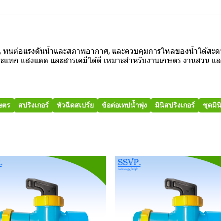
ง่าย, ทนต่อแรงดันน้ำและสภาพอากาศ, และควบคุมการไหลของน้ำได้สะ
แทก แสงแดด และสารเคมีได้ดี เหมาะสำหรับงานเกษตร งานสวน และ
ษตร
สปริงเกอร์
หัวฉีดสเปร์ย
ข้อต่อเทปน้ำพุ่ง
มินิสปริงเกอร์
ชุดมิน