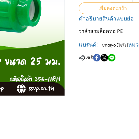
เพิ่มลงตะกร้า
คำอธิบายสินค้าแบบย่อ
วาล์วสวมล็อคท่อ PE
แบรนด์:
หมวด
Chaiyo (ไชโย)
แชร์