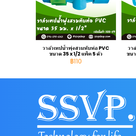
วาล์วเทปน้ำพุ่งสวมทับท่อ PVC
วาล
ขนาด 35 x 1/2 แพ็ค 5 ตัว
ขนาด
฿110